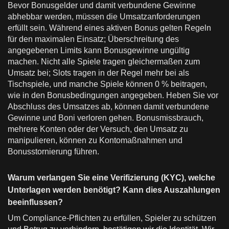
Bevor Bonusgelder und damit verbundene Gewinne
abhebbar werden, müssen die Umsatzanforderungen
erfüllt sein. Während eines aktiven Bonus gelten Regeln
für den maximalen Einsatz; Überschreitung des
angegebenen Limits kann Bonusgewinne ungültig
machen. Nicht alle Spiele tragen gleichermaßen zum
Umsatz bei; Slots tragen in der Regel mehr bei als
Tischspiele, und manche Spiele können 0 % beitragen,
wie in den Bonusbedingungen angegeben. Heben Sie vor
Abschluss des Umsatzes ab, können damit verbundene
Gewinne und Boni verloren gehen. Bonusmissbrauch,
mehrere Konten oder der Versuch, den Umsatz zu
manipulieren, können zu Kontomaßnahmen und
Bonusstornierung führen.
Warum verlangen Sie eine Verifizierung (KYC), welche
Unterlagen werden benötigt? Kann dies Auszahlungen
beeinflussen?
Um Compliance-Pflichten zu erfüllen, Spieler zu schützen