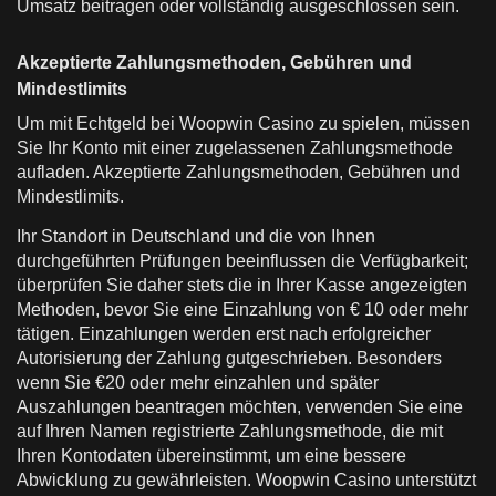
Umsatz beitragen oder vollständig ausgeschlossen sein.
Akzeptierte Zahlungsmethoden, Gebühren und
Mindestlimits
Um mit Echtgeld bei Woopwin Casino zu spielen, müssen
Sie Ihr Konto mit einer zugelassenen Zahlungsmethode
aufladen. Akzeptierte Zahlungsmethoden, Gebühren und
Mindestlimits.
Ihr Standort in Deutschland und die von Ihnen
durchgeführten Prüfungen beeinflussen die Verfügbarkeit;
überprüfen Sie daher stets die in Ihrer Kasse angezeigten
Methoden, bevor Sie eine Einzahlung von € 10 oder mehr
tätigen. Einzahlungen werden erst nach erfolgreicher
Autorisierung der Zahlung gutgeschrieben. Besonders
wenn Sie €20 oder mehr einzahlen und später
Auszahlungen beantragen möchten, verwenden Sie eine
auf Ihren Namen registrierte Zahlungsmethode, die mit
Ihren Kontodaten übereinstimmt, um eine bessere
Abwicklung zu gewährleisten. Woopwin Casino unterstützt