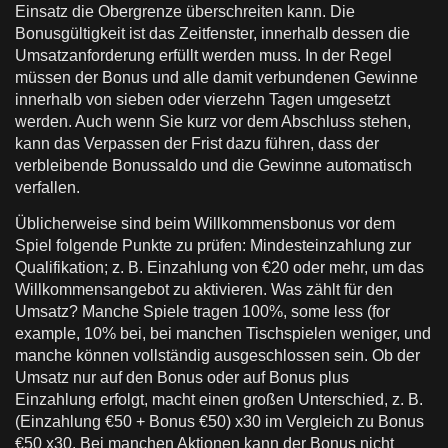
Einsatz die Obergrenze überschreiten kann. Die
Bonusgültigkeit ist das Zeitfenster, innerhalb dessen die
Umsatzanforderung erfüllt werden muss. In der Regel
müssen der Bonus und alle damit verbundenen Gewinne
innerhalb von sieben oder vierzehn Tagen umgesetzt
werden. Auch wenn Sie kurz vor dem Abschluss stehen,
kann das Verpassen der Frist dazu führen, dass der
verbleibende Bonussaldo und die Gewinne automatisch
verfallen.
Üblicherweise sind beim Willkommensbonus vor dem
Spiel folgende Punkte zu prüfen: Mindesteinzahlung zur
Qualifikation; z. B. Einzahlung von €20 oder mehr, um das
Willkommensangebot zu aktivieren. Was zählt für den
Umsatz? Manche Spiele tragen 100%, some less (for
example, 10% bei, bei manchen Tischspielen weniger, und
manche können vollständig ausgeschlossen sein. Ob der
Umsatz nur auf den Bonus oder auf Bonus plus
Einzahlung erfolgt, macht einen großen Unterschied, z. B.
(Einzahlung €50 + Bonus €50) x30 im Vergleich zu Bonus
€50 x30. Bei manchen Aktionen kann der Bonus nicht