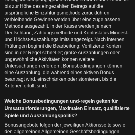
bis zur Höhe des eingezahlten Betrags auf die
ursprüngliche Einzahlungsmethode zurückführen;
verbleibende Gewinne werden über eine zugelassene
Methode ausgezahlt. In der Kasse werden je nach
Deutschland, Zahlungsmethode und Kontostatus Mindest-
und Höchst-Auszahlungslimits angezeigt. Nach internen
Prüfungen beginnt die Bearbeitung: Verifizierte Konten
sind in der Regel schneller; große Auszahlungen oder
ungewöhnliche Aktivitäten können weitere
Untersuchungen erfordern. Bonusbedingungen können
eine Auszahlung, die während eines aktiven Bonus
beantragt wird, einschränken oder stornieren, bis die
Kriterien erfüllt sind.
Welche Bonusbedingungen und-regeln gelten für
Umsatzanforderungen, Maximalen Einsatz, qualifizierte
Spiele und Auszahlungspolitik?
Bonusangebote folgen der jeweiligen Aktionsseite sowie
den allgemeinen Allgemeinen Geschäftsbedingungen.