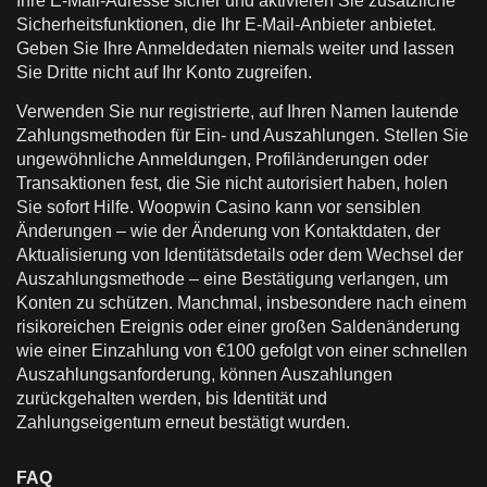
Ihre E-Mail-Adresse sicher und aktivieren Sie zusätzliche
Sicherheitsfunktionen, die Ihr E-Mail-Anbieter anbietet.
Geben Sie Ihre Anmeldedaten niemals weiter und lassen
Sie Dritte nicht auf Ihr Konto zugreifen.
Verwenden Sie nur registrierte, auf Ihren Namen lautende
Zahlungsmethoden für Ein- und Auszahlungen. Stellen Sie
ungewöhnliche Anmeldungen, Profiländerungen oder
Transaktionen fest, die Sie nicht autorisiert haben, holen
Sie sofort Hilfe. Woopwin Casino kann vor sensiblen
Änderungen – wie der Änderung von Kontaktdaten, der
Aktualisierung von Identitätsdetails oder dem Wechsel der
Auszahlungsmethode – eine Bestätigung verlangen, um
Konten zu schützen. Manchmal, insbesondere nach einem
risikoreichen Ereignis oder einer großen Saldenänderung
wie einer Einzahlung von €100 gefolgt von einer schnellen
Auszahlungsanforderung, können Auszahlungen
zurückgehalten werden, bis Identität und
Zahlungseigentum erneut bestätigt wurden.
FAQ