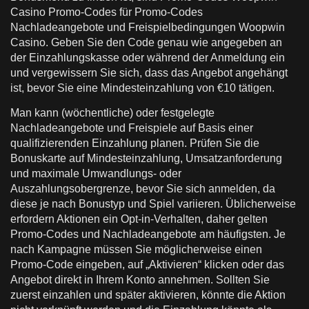
Casino Promo-Codes für Promo-Codes
Nachladeangebote und Freispielbedingungen Woopwin
Casino. Geben Sie den Code genau wie angegeben an
der Einzahlungskasse oder während der Anmeldung ein
und vergewissern Sie sich, dass das Angebot angehängt
ist, bevor Sie eine Mindesteinzahlung von €10 tätigen.
Man kann (wöchentliche) oder festgelegte
Nachladeangebote und Freispiele auf Basis einer
qualifizierenden Einzahlung planen. Prüfen Sie die
Bonuskarte auf Mindesteinzahlung, Umsatzanforderung
und maximale Umwandlungs- oder
Auszahlungsobergrenze, bevor Sie sich anmelden, da
diese je nach Bonustyp und Spiel variieren. Üblicherweise
erfordern Aktionen ein Opt-in-Verhalten, daher gelten
Promo-Codes und Nachladeangebote am häufigsten. Je
nach Kampagne müssen Sie möglicherweise einen
Promo-Code eingeben, auf „Aktivieren“ klicken oder das
Angebot direkt in Ihrem Konto annehmen. Sollten Sie
zuerst einzahlen und später aktivieren, könnte die Aktion