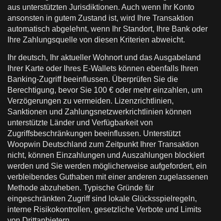
aus unterstützten Jurisdiktionen. Auch wenn Ihr Konto
ansonsten in gutem Zustand ist, wird Ihre Transaktion
automatisch abgelehnt, wenn Ihr Standort, Ihre Bank oder
Ihre Zahlungsquelle von diesen Kriterien abweicht.
Ihr deutsch, Ihr aktueller Wohnort und das Ausgabeland
Ihrer Karte oder Ihres E-Wallets können ebenfalls Ihren
Banking-Zugriff beeinflussen. Überprüfen Sie die
Berechtigung, bevor Sie 100 € oder mehr einzahlen, um
Verzögerungen zu vermeiden. Lizenzrichtlinien,
Sanktionen und Zahlungsnetzwerkrichtlinien können
unterstützte Länder und Verfügbarkeit von
Zugriffsbeschränkungen beeinflussen. Unterstützt
Woopwin Deutschland zum Zeitpunkt Ihrer Transaktion
nicht, können Einzahlungen und Auszahlungen blockiert
werden und Sie werden möglicherweise aufgefordert, ein
verbleibendes Guthaben mit einer anderen zugelassenen
Methode abzuheben. Typische Gründe für
eingeschränkten Zugriff sind lokale Glücksspielregeln,
interne Risikokontrollen, gesetzliche Verbote und Limits
von Drittanbietern.