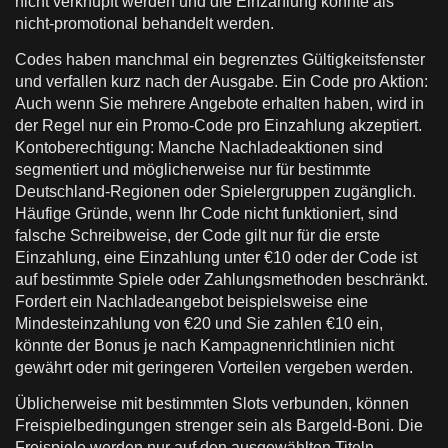
nicht verknüpft werden und die Einzahlung könnte als
nicht-promotional behandelt werden.
Codes haben manchmal ein begrenztes Gültigkeitsfenster
und verfallen kurz nach der Ausgabe. Ein Code pro Aktion:
Auch wenn Sie mehrere Angebote erhalten haben, wird in
der Regel nur ein Promo-Code pro Einzahlung akzeptiert.
Kontoberechtigung: Manche Nachladeaktionen sind
segmentiert und möglicherweise nur für bestimmte
Deutschland-Regionen oder Spielergruppen zugänglich.
Häufige Gründe, wenn Ihr Code nicht funktioniert, sind
falsche Schreibweise, der Code gilt nur für die erste
Einzahlung, eine Einzahlung unter €10 oder der Code ist
auf bestimmte Spiele oder Zahlungsmethoden beschränkt.
Fordert ein Nachladeangebot beispielsweise eine
Mindesteinzahlung von €20 und Sie zahlen €10 ein,
könnte der Bonus je nach Kampagnenrichtlinien nicht
gewährt oder mit geringeren Vorteilen vergeben werden.
Üblicherweise mit bestimmten Slots verbunden, können
Freispielbedingungen strenger sein als Bargeld-Boni. Die
Freispiele werden nur auf den ausgewählten Titeln