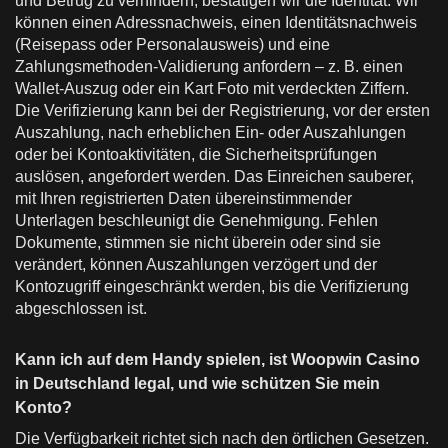
und Betrug zu verhindern, bestätigen wir die Identität. Wir
können einen Adressnachweis, einen Identitätsnachweis
(Reisepass oder Personalausweis) und eine
Zahlungsmethoden-Validierung anfordern – z. B. einen
Wallet-Auszug oder ein Kart Foto mit verdeckten Ziffern.
Die Verifizierung kann bei der Registrierung, vor der ersten
Auszahlung, nach erheblichen Ein- oder Auszahlungen
oder bei Kontoaktivitäten, die Sicherheitsprüfungen
auslösen, angefordert werden. Das Einreichen sauberer,
mit Ihren registrierten Daten übereinstimmender
Unterlagen beschleunigt die Genehmigung. Fehlen
Dokumente, stimmen sie nicht überein oder sind sie
verändert, können Auszahlungen verzögert und der
Kontozugriff eingeschränkt werden, bis die Verifizierung
abgeschlossen ist.
Kann ich auf dem Handy spielen, ist Woopwin Casino
in Deutschland legal, und wie schützen Sie mein
Konto?
Die Verfügbarkeit richtet sich nach den örtlichen Gesetzen.