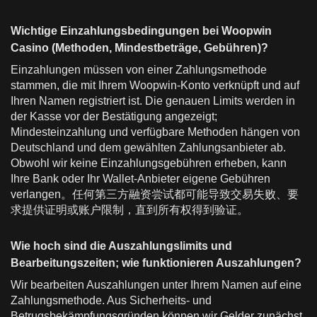
Wichtige Einzahlungsbedingungen bei Woopwin
Casino (Methoden, Mindestbeträge, Gebühren)?
Einzahlungen müssen von einer Zahlungsmethode
stammen, die mit Ihrem Woopwin-Konto verknüpft und auf
Ihren Namen registriert ist. Die genauen Limits werden in
der Kasse vor der Bestätigung angezeigt;
Mindesteinzahlung und verfügbare Methoden hängen von
Deutschland und dem gewählten Zahlungsanbieter ab.
Obwohl wir keine Einzahlungsgebühren erheben, kann
Ihre Bank oder Ihr Wallet-Anbieter eigene Gebühren
verlangen。任何第三方融资尝试都可能导致交易失败、要
求提供证明或账户限制，直到所有权得到验证。
Wie hoch sind die Auszahlungslimits und
Bearbeitungszeiten; wie funktionieren Auszahlungen?
Wir bearbeiten Auszahlungen unter Ihrem Namen auf eine
Zahlungsmethode. Aus Sicherheits- und
Betrugsbekämpfungsgründen können wir Gelder zunächst