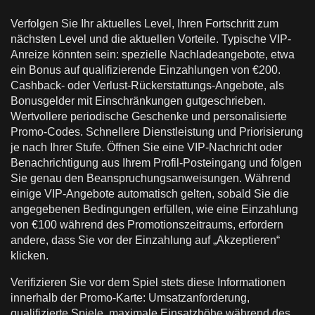
Verfolgen Sie Ihr aktuelles Level, Ihren Fortschritt zum
nächsten Level und die aktuellen Vorteile. Typische VIP-
Anreize könnten sein: spezielle Nachladeangebote, etwa
ein Bonus auf qualifizierende Einzahlungen von €200.
Cashback- oder Verlust-Rückerstattungs-Angebote, als
Bonusgelder mit Einschränkungen gutgeschrieben.
Wertvollere periodische Geschenke und personalisierte
Promo-Codes. Schnellere Dienstleistung und Priorisierung
je nach Ihrer Stufe. Öffnen Sie eine VIP-Nachricht oder
Benachrichtigung aus Ihrem Profil-Posteingang und folgen
Sie genau den Beanspruchungsanweisungen. Während
einige VIP-Angebote automatisch gelten, sobald Sie die
angegebenen Bedingungen erfüllen, wie eine Einzahlung
von €100 während des Promotionszeitraums, erfordern
andere, dass Sie vor der Einzahlung auf „Akzeptieren“
klicken.
Verifizieren Sie vor dem Spiel stets diese Informationen
innerhalb der Promo-Karte: Umsatzanforderung,
qualifizierte Spiele, maximale Einsatzhöhe während des