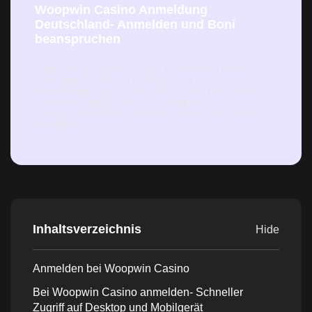
Woopwin Casino Anmeldung
Deutschland- Anmelden und Boni
beanspruchen
Gelangen Sie direkt zu Slots, Live-Dealer-Tischen und
sofortigem Zugriff auf Ihre Boni und
Kontoeinstellungen, indem Sie sich bei Deutschland
anmelden, melden Sie sich schnell an und
beanspruchen Sie exklusive Boni Woopwin Casino
Anmeldung
Inhaltsverzeichnis
Hide
Anmelden bei Woopwin Casino
Bei Woopwin Casino anmelden- Schneller
Zugriff auf Desktop und Mobilgerät