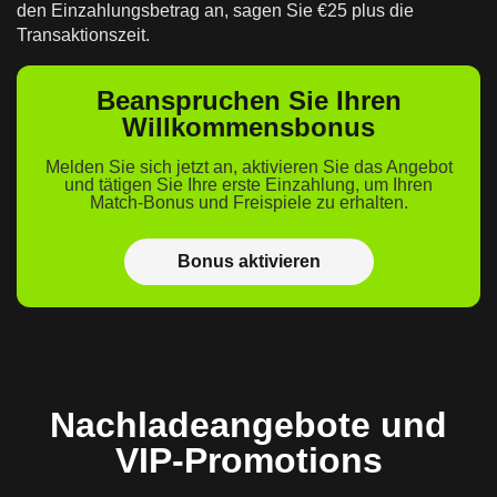
den Einzahlungsbetrag an, sagen Sie €25 plus die
Transaktionszeit.
Beanspruchen Sie Ihren
Willkommensbonus
Melden Sie sich jetzt an, aktivieren Sie das Angebot
und tätigen Sie Ihre erste Einzahlung, um Ihren
Match-Bonus und Freispiele zu erhalten.
Bonus aktivieren
Nachladeangebote und
VIP-Promotions