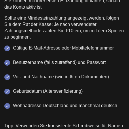
Sie können mit Ihrer ersten Einzahlung fortfahren, sobald
das Konto aktiv ist.
Sollte eine Mindesteinzahlung angezeigt werden, folgen
Sie dem Rat der Kasse: Je nach verwendeter
Zahlungsmethode zahlen Sie €10 ein, um mit dem Spielen
zu beginnen.
Gültige E-Mail-Adresse oder Mobiltelefonnummer
Benutzername (falls zutreffend) und Passwort
Vor- und Nachname (wie in Ihren Dokumenten)
Geburtsdatum (Altersverifizierung)
Wohnadresse Deutschland und manchmal deutsch
Tipp: Verwenden Sie konsistente Schreibweise für Namen