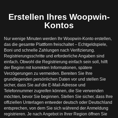
Erstellen Ihres Woopwin-
Kontos
Nur wenige Minuten werden Ihr Woopwin-Konto erstellen,
das die gesamte Plattform freischaltet – Echtgeldspiele,
Boni und schnelle Zahlungen nach Verifizierung.
Registrierungsschritte und erforderliche Angaben sind
einfach. Obwohl die Registrierung einfach sein soll, hilft
der Beginn mit korrekten Informationen, spätere
Verzögerungen zu vermeiden. Bereiten Sie Ihre
grundlegenden persönlichen Daten vor und stellen Sie
sicher, dass Sie auf die E-Mail-Adresse und
Telefonnummer zugreifen können, die Sie verwenden
möchten, bevor Sie beginnen. Stellen Sie sicher, dass Ihre
offiziellen Unterlagen entweder deutsch oder Deutschland
entsprechen, von dem Sie sich während der Anmeldung
registrieren. Je nach Angebot in Ihrer Region öffnen Sie