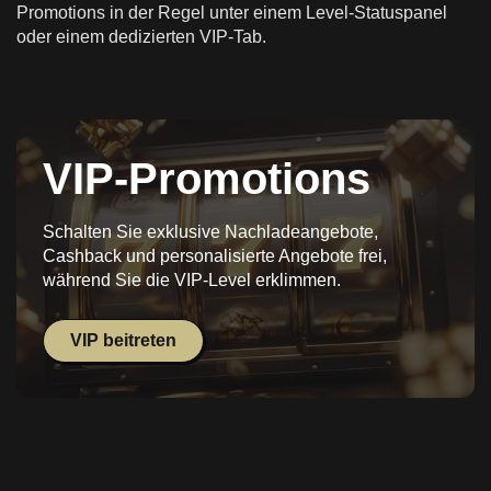
Promotions in der Regel unter einem Level-Statuspanel
oder einem dedizierten VIP-Tab.
VIP-Promotions
Schalten Sie exklusive Nachladeangebote,
Cashback und personalisierte Angebote frei,
während Sie die VIP-Level erklimmen.
VIP beitreten