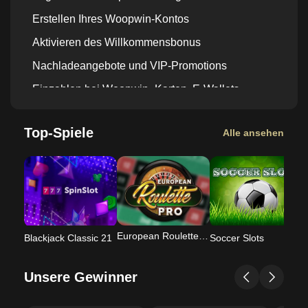
Erstellen Ihres Woopwin-Kontos
Aktivieren des Willkommensbonus
Nachladeangebote und VIP-Promotions
Einzahlen bei Woopwin- Karten, E-Wallets,
Krypto
Auszahlen von Gewinnen
Top-Spiele
Alle ansehen
Kontolimits für Ein- und Auszahlungen
European Roulette (Play'n Go)
Blackjack Classic 21
Soccer Slots
F
Unsere Gewinner