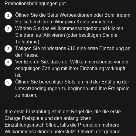
Promotionsbedingungen gut.
Öffnen Sie die Seite Werbeaktionen oder Boni, indem
Sie sich mit Ihrem Woopwin-Konto anmelden.
Wählen Sie das Willkommensangebot und klicken
Sie dann auf Aktivieren (oder bestätigen Sie die
Teilnahme).
Tätigen Sie mindestens €10 eine erste Einzahlung an
der Kasse.
Verifizieren Sie, dass der Willkommensbonus vor der
endgültigen Zahlung mit Ihrer Einzahlung verknüpft
ist.
Öffnen Sie berechtigte Slots, um mit der Erfüllung der
Umsatzbedingungen zu beginnen und Ihre Freispiele
zu nutzen.
Ihre erste Einzahlung ist in der Regel die, die die erste
Charge Freispiele und den anfänglichen
Einzahlungsmatch öffnet, falls die Promotion mehrere
Willkommensaktionen unterstützt. Obwohl der genaue