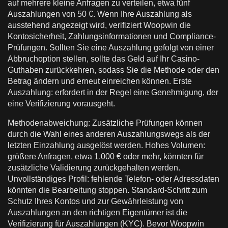
auf mehrere kleine Anfragen zu verteilen, etwa fünf
Auszahlungen von 50 €. Wenn Ihre Auszahlung als
ausstehend angezeigt wird, verifiziert Woopwin die
Kontosicherheit, Zahlungsinformationen und Compliance-
Prüfungen. Sollten Sie eine Auszahlung gefolgt von einer
Abbruchoption stellen, sollte das Geld auf Ihr Casino-
Guthaben zurückkehren, sodass Sie die Methode oder den
Betrag ändern und erneut einreichen können. Erste
Auszahlung: erfordert in der Regel eine Genehmigung, der
eine Verifizierung vorausgeht.
Methodenabweichung: Zusätzliche Prüfungen können
durch die Wahl eines anderen Auszahlungswegs als der
letzten Einzahlung ausgelöst werden. Hohes Volumen:
größere Anfragen, etwa 1.000 € oder mehr, könnten für
zusätzliche Validierung zurückgehalten werden.
Unvollständiges Profil: fehlende Telefon- oder Adressdaten
könnten die Bearbeitung stoppen. Standard-Schritt zum
Schutz Ihres Kontos und zur Gewährleistung von
Auszahlungen an den richtigen Eigentümer ist die
Verifizierung für Auszahlungen (KYC). Bevor Woopwin