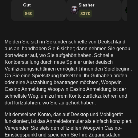
Gut
Slasher
T
86€
337€
Melden Sie sich in Sekundenschnelle von Deutschland
aus an; handhaben Sie € sicher; dann nehmen Sie genau
dort wieder auf, wo Sie aufgehört haben. Schnelle
Kontoerstellung durch neue Spieler unter deutsch
Verifizierungsrichtlinien ermöglicht ihnen den Spielbeginn.
Ob Sie eine Spielsitzung fortsetzen, Ihr Guthaben prüfen
oder eine Auszahlung beantragen möchten, Woopwin
Casino Anmeldung Woopwin Casino Anmeldung ist der
schnellste Weg, um zu Ihrem Konto zurückzukehren und
dort fortzufahren, wo Sie aufgehört haben.
Mit demselben Konto, das auf Desktop und Mobilgerät
funktioniert, ist das Anmeldeformular als einfach konzipiert.
Verwenden Sie stets den offiziellen Woopwin Casino-
Einstiegspunkt und speichern Sie Ihre Zugangsdaten