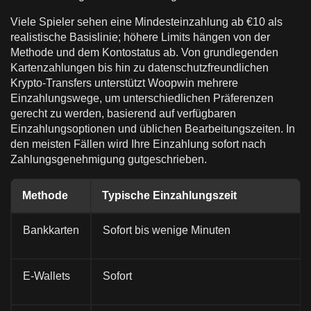
Viele Spieler sehen eine Mindesteinzahlung ab €10 als
realistische Basislinie; höhere Limits hängen von der
Methode und dem Kontostatus ab. Von grundlegenden
Kartenzahlungen bis hin zu datenschutzfreundlichen
Krypto-Transfers unterstützt Woopwin mehrere
Einzahlungswege, um unterschiedlichen Präferenzen
gerecht zu werden, basierend auf verfügbaren
Einzahlungsoptionen und üblichen Bearbeitungszeiten. In
den meisten Fällen wird Ihre Einzahlung sofort nach
Zahlungsgenehmigung gutgeschrieben.
Methode
Typische Einzahlungszeit
Bankkarten
Sofort bis wenige Minuten
E-Wallets
Sofort